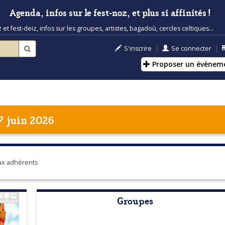
Agenda, infos sur le fest-noz, et plus si affinités !
t fest-deiz, infos sur les groupes, artistes, bagadoù, cercles celtiques...
|
|
S'inscrire
Se connecter
Proposer un évènem
7 juin 2026
aux adhérents
Groupes