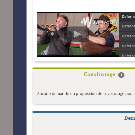
Deferne
Deferne
Deferne
Defernez
Deferne
Defern
Covoiturage
1
Aucune demande ou proposition de covoiturage pour l'
Der