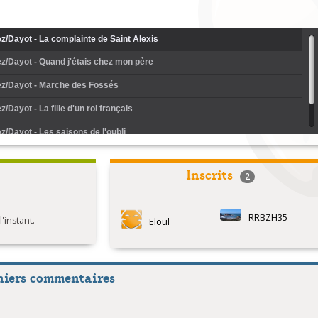
z/Dayot - La complainte de Saint Alexis
z/Dayot - Quand j'étais chez mon père
z/Dayot - Marche des Fossés
/Dayot - La fille d'un roi français
z/Dayot - Les saisons de l'oubli
ez/Dayot - Ar gemenerez yaouank
Inscrits
2
RRBZH35
instant.
Eloul
niers commentaires