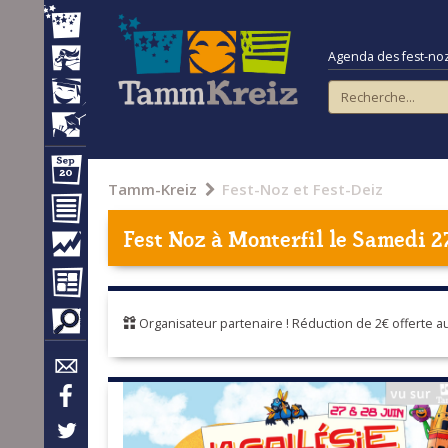
Agenda des fest-noz e
Tamm-Kreiz
Fest-Noz et Fest-Deiz
Fest Noz à
Monterfil
le Samedi 2
Organisateur partenaire ! Réduction de 2€ offerte 