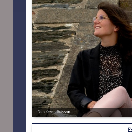
Duo Kerno-Buisson
Enneade
E