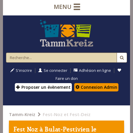
MENU
|
|
|
S'inscrire
Se connecter
Adhésion en ligne
Faire un don
Proposer un évènement
Connexion Admin
Tamm-Kreiz
Fest-Noz et Fest-Deiz
Fest Noz à
Bulat-Pestivien
le