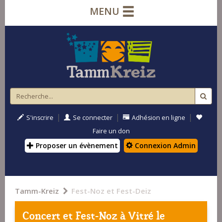
MENU
|
|
|
S'inscrire
Se connecter
Adhésion en ligne
Faire un don
Proposer un évènement
Connexion Admin
Tamm-Kreiz
Fest-Noz et Fest-Deiz
Concert et Fest-Noz à
Vitré
le