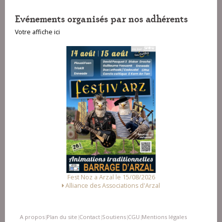
Evénements organisés par nos adhérents
Votre affiche ici
Fest Deiz a Camaret-sur-Mer 
 a Arzal le 15/08/2026
les Amis du Quartier S
 des Associations d'Arzal
A propos
Plan du site
Contact
Soutiens
CGU
Mentions légales
|
|
|
|
|