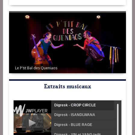
Le P'tit Bal des Queniaos
Extraits musicaux
Digresk - CROP CIRCLE
Digresk - ISANDLWANA
Digresk - BLUE RAGE
Digresk - YIN et YANG (edit