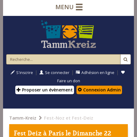
MENU
|
|
|
S'inscrire
Se connecter
Adhésion en ligne
Faire un don
Proposer un évènement
Connexion Admin
Tamm-Kreiz
Fest-Noz et Fest-Deiz
Fest Deiz à
Paris
le Dimanche 22