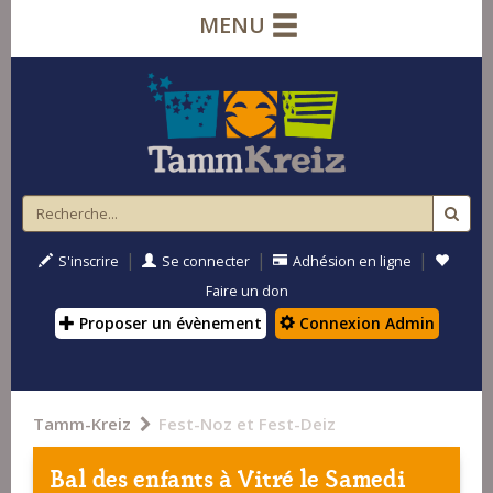
MENU
|
|
|
S'inscrire
Se connecter
Adhésion en ligne
Faire un don
Proposer un évènement
Connexion Admin
Tamm-Kreiz
Fest-Noz et Fest-Deiz
Bal des enfants à
Vitré
le Samedi