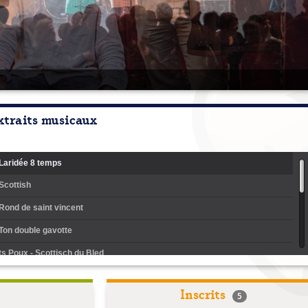
xtraits musicaux
Laridée 8 temps
Scottish
Rond de saint vincent
Ton double gavotte
its Poux - Scottisch du Bled
its Poux - Rond de Loudéac
Inscrits
5
its Poux - Pas seconde