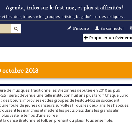
Agenda, infos sur le fest-noz, et plus si affinités !
t fest-deiz, infos sur les groupes, artistes, bagadoù, cercles celtiques...
|
|
S'inscrire
Se connecter
Proposer un évènem
 octobre 2018
daire de musiques Traditionnelles Bretonnes débutée en 2010 au pub
REST serait devenue une telle institution huit ans plus tard ? Chaque Lundi
les : des bœufs improvisés et des groupes de Festoù-Noz se succèdent,
t une foule de jeunes danseurs survoltés ! Tous les deux ans, les habitués
oussent les manches et mettent les petits plats dans les grands afin
 plus vaste le temps d’une soirée.
 et la danse Bretonne et Folk en prenant du plaisir tous ensemble.