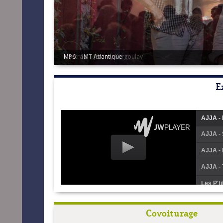
Nostrad - Jérémy Kergoulay
E
AJJA - 
AJJA - 
AJJA - 
AJJA - 
Les P't
Les P't
Covoiturage
Les P't