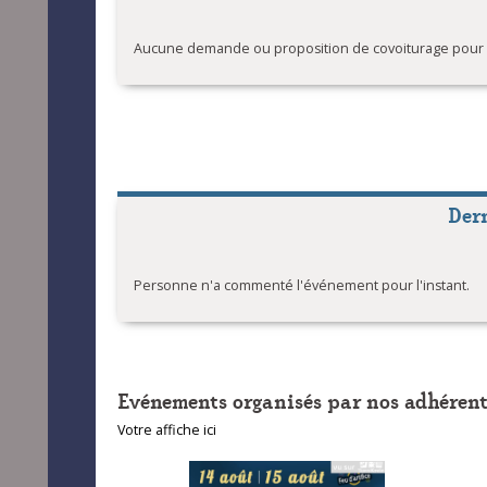
Les P't
Aucune demande ou proposition de covoiturage pour l'
Les P'ti
Nostrad
(Maraîc
Nostrad
Nostrad
temps)
Der
Personne n'a commenté l'événement pour l'instant.
Evénements organisés par nos adhérent
Votre affiche ici