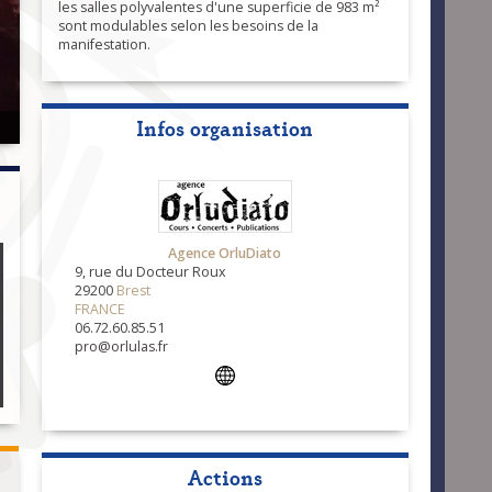
les salles polyvalentes d'une superficie de 983 m²
sont modulables selon les besoins de la
manifestation.
Infos organisation
Agence OrluDiato
9, rue du Docteur Roux
29200
Brest
FRANCE
06.72.60.85.51
pro@orlulas.fr
Actions