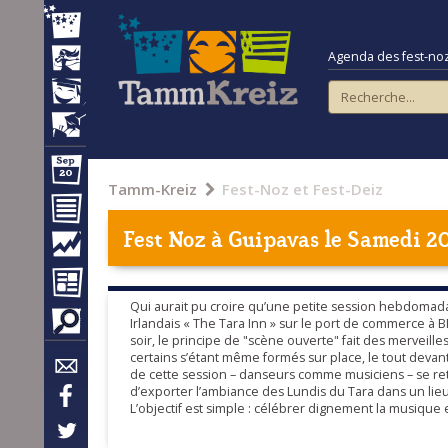
Agenda des fest-noz e
Tamm-Kreiz
Fest-Noz et Fest-Deiz
Fest Noz à
Guipavas
le Samedi 20
Qui aurait pu croire qu’une petite session hebdoma
Irlandais « The Tara Inn » sur le port de commerce à B
soir, le principe de "scène ouverte" fait des merveil
certains s’étant même formés sur place, le tout devan
de cette session – danseurs comme musiciens – se retr
d’exporter l’ambiance des Lundis du Tara dans un lieu
L’objectif est simple : célébrer dignement la musique