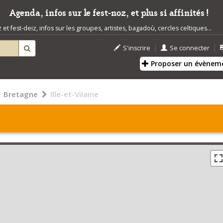
Agenda, infos sur le fest-noz, et plus si affinités !
t fest-deiz, infos sur les groupes, artistes, bagadoù, cercles celtiques...
|
|
S'inscrire
Se connecter
Proposer un évènem
Bretagne
Ille-et-Vilaine