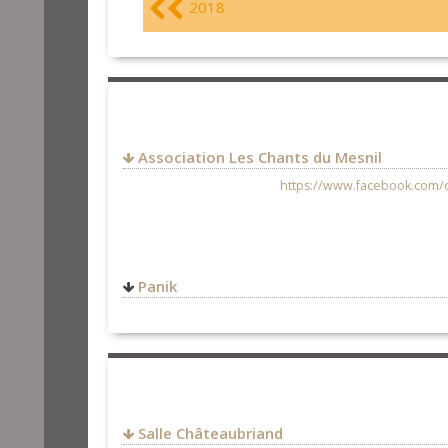
2018
Association Les Chants du Mesnil
https://www.facebook.com/
Panik
Le Cas Rouge
35540
Plerguer
FRANCE
0649175875
https://www.facebook.com/
Salle Châteaubriand