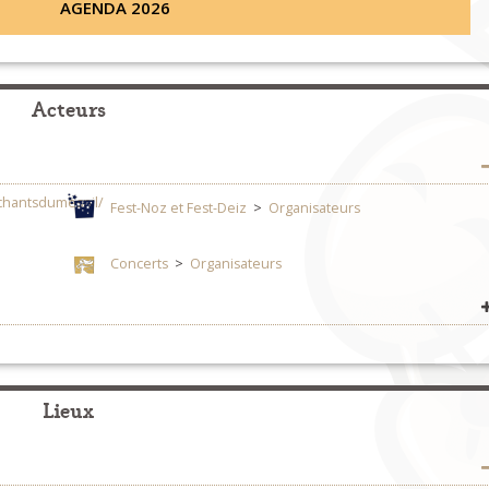
AGENDA 2026
Acteurs
chantsdumesnil/
Fest-Noz et Fest-Deiz
>
Organisateurs
Concerts
>
Organisateurs
Fest-Noz et Fest-Deiz
>
Groupes
Lieux
paniklapage/