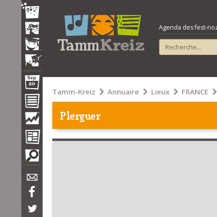
Agenda des fest-noz e
Tamm-Kreiz
Annuaire
Lieux
FRANCE
Plerguer