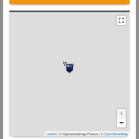
+
−
Leaflet
| © Openstreetmap France | ©
OpenStreetMap