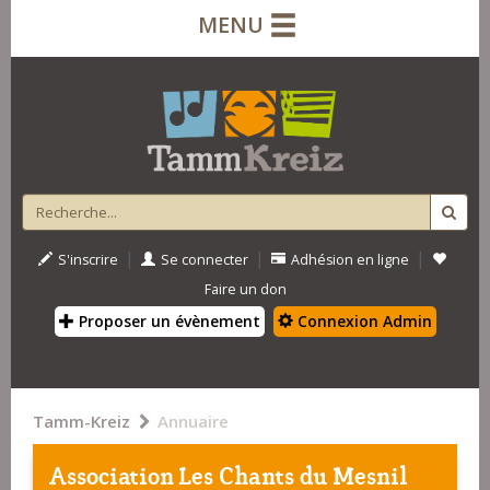
MENU
|
|
|
S'inscrire
Se connecter
Adhésion en ligne
Faire un don
Proposer un évènement
Connexion Admin
Tamm-Kreiz
Annuaire
Association Les Chants du Mesnil