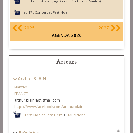
Sam 12 :
Fest Noz (org. Cercle Breton de Nantes)
Jeu 17 :
Concert et Fest-Noz
2025
2027
AGENDA 2026
Acteurs
Arzhur BLAIN
Nantes
FRANCE
arthur.blain49@gmail.com
https://www.facebook.com/arzhurblain
Fest-Noz et Fest-Deiz
>
Musiciens
Frédérick