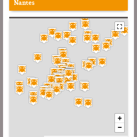
Nantes
+
−