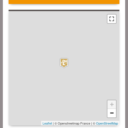
+
−
Leaflet
| © Openstreetmap France | ©
OpenStreetMap