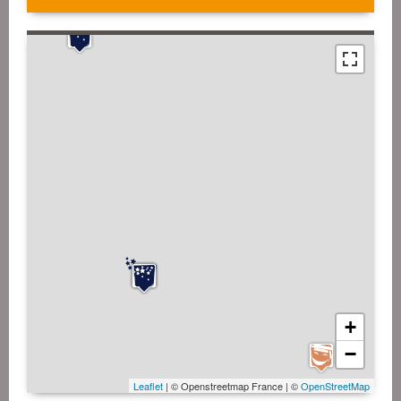
+
−
Leaflet
| © Openstreetmap France | ©
OpenStreetMap