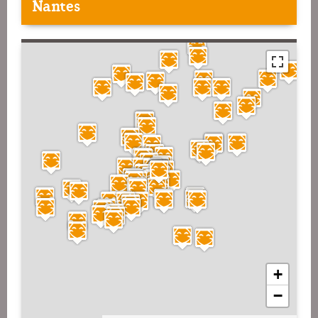
Nantes
+
−