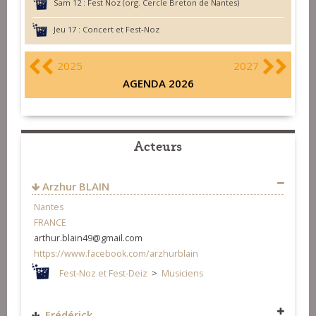
Sam 12 :
Fest Noz (org. Cercle Breton de Nantes)
Jeu 17 :
Concert et Fest-Noz
2025
2027
AGENDA 2026
Acteurs
Arzhur BLAIN
Nantes
FRANCE
arthur.blain49@gmail.com
https://www.facebook.com/arzhurblain
Fest-Noz et Fest-Deiz
>
Musiciens
Frédérick