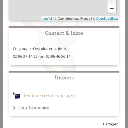
−
Leaflet
| © Openstreetmap France | ©
OpenStreetMap
Contact & infos
Ce groupe n'est plus en activité.
02-96-37-14-55<br>02-96-46-56-14
Univers
Fest-Noz et Fest-Deiz
Duos
Tout l'annuaire
Partager :