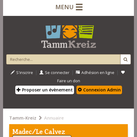
MENU
|
|
|
S'inscrire
Se connecter
Adhésion en ligne
Faire un don
Proposer un évènement
Connexion Admin
Tamm-Kreiz
Annuaire
Madec/Le Calvez