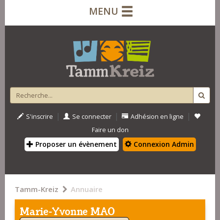
MENU
|
|
|
S'inscrire
Se connecter
Adhésion en ligne
Faire un don
Proposer un évènement
Connexion Admin
Tamm-Kreiz
Annuaire
Marie-Yvonne MAO