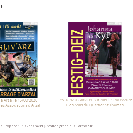
s
t Deiz a Camaret-sur-Mer le 16/08/2026
Fest Noz a Guissény le 06/
les Amis du Quartier St Thomas
Cercle Avel Dro Guiss
es
Proposer un événement
Création graphique : artnoz.fr
|
|