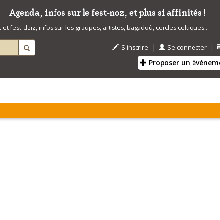
Agenda, infos sur le fest-noz, et plus si affinités !
t fest-deiz, infos sur les groupes, artistes, bagadoù, cercles celtiques...
|
|
S'inscrire
Se connecter
Proposer un évènem