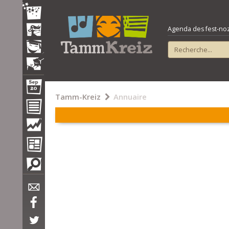
Agenda des fest-noz e
Tamm-Kreiz
Annuaire