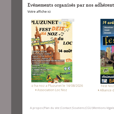
Evénements organisés par nos adhérent
Votre affiche ici
zunet le 14/08/2026
Fes
Fest Noz a Arzal le 15/08/2026
 Loc Noz
Alliance des Associations d'Arzal
A propos
Plan du site
Contact
Soutiens
CGU
Mentions légal
|
|
|
|
|