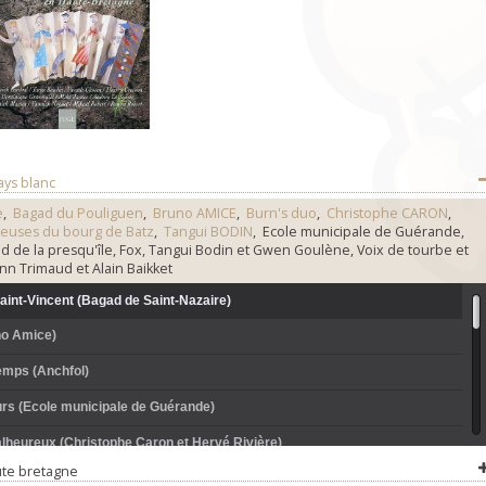
ays blanc
e
,
Bagad du Pouliguen
,
Bruno AMICE
,
Burn's duo
,
Christophe CARON
,
teuses du bourg de Batz
,
Tangui BODIN
, Ecole municipale de Guérande,
ad de la presqu'île, Fox, Tangui Bodin et Gwen Goulène, Voix de tourbe et
n Trimaud et Alain Baikket
aint-Vincent (Bagad de Saint-Nazaire)
no Amice)
emps (Anchfol)
urs (Ecole municipale de Guérande)
lheureux (Christophe Caron et Hervé Rivière)
te bretagne
ier (Les chanteuses du bourg de Batz)