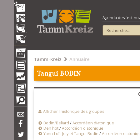
Agenda des fest-noz e
Tamm-Kreiz
Annuaire
Tangui BODIN
Afficher l'historique des groupes
Bodin/Beliard
/
Accordéon diatonique
Den hot
/
Accordéon diatonique
Yann-Loïc Joly et Tangui Bodin
/
Accordéon diatoniq