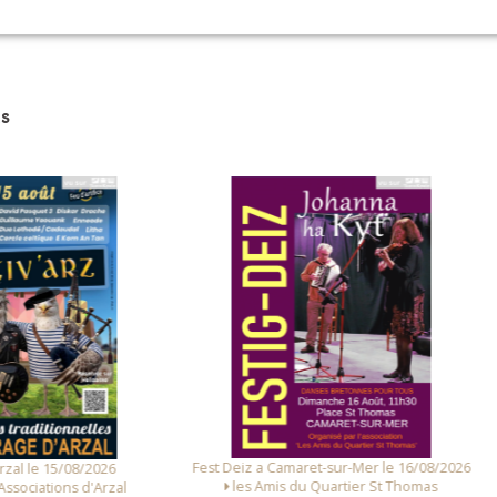
lkas (Akiré)
Bretonnes (Retour)
dées 6 temps (Burn's Duo)
s
d de la presqu'île)
sais (Alain Pennec)
kiré)
cassien (Bruno Amice)
Fox)
aint-Vincent (Tangui Bodin et Gwen Goulène)
ire (Voix de tourbe et de sel)
h (Thierry Crusson, Thierry Goudédranche, Gwennn Trimaud et Alain
)
 Deiz a Camaret-sur-Mer le 16/08/2026
Fest Noz a Arzal le 14/08/
les Amis du Quartier St Thomas
Alliance des Associations d