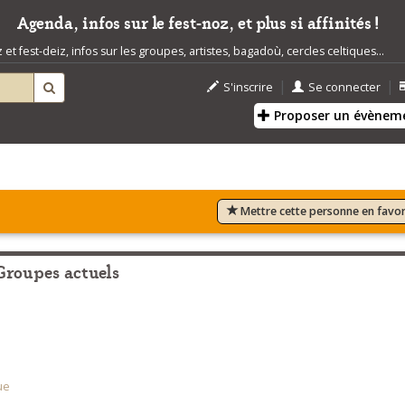
Agenda, infos sur le fest-noz, et plus si affinités !
t fest-deiz, infos sur les groupes, artistes, bagadoù, cercles celtiques...
|
|
S'inscrire
Se connecter
Proposer un évènem
Mettre cette personne en favor
Groupes actuels
ue