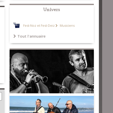
Univers
Fest-Noz et Fest-Deiz
Musiciens
Tout l'annuaire