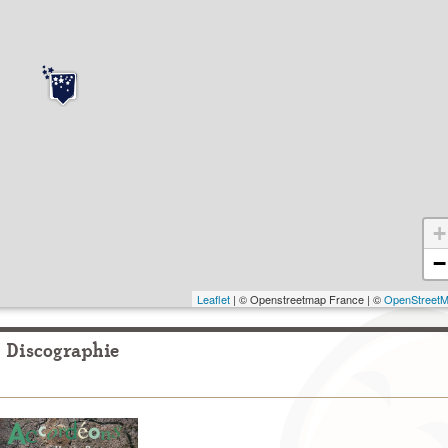
+
−
Leaflet
| © Openstreetmap France | ©
OpenStreet
Discographie