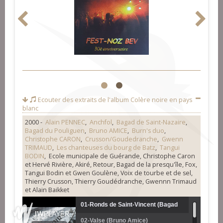
1
2
Ecouter des extraits de l'album
Colère noire en pays
blanc
2000 -
Alain PENNEC
,
Anchfol
,
Bagad de Saint-Nazaire
,
Bagad du Pouliguen
,
Bruno AMICE
,
Burn's duo
,
Christophe CARON
,
Crusson/Goudedranche
,
Gwenn
TRIMAUD
,
Les chanteuses du bourg de Batz
,
Tangui
BODIN
, Ecole municipale de Guérande, Christophe Caron
et Hervé Rivière, Akiré, Retour, Bagad de la presqu'île, Fox,
Tangui Bodin et Gwen Goulène, Voix de tourbe et de sel,
Thierry Crusson, Thierry Goudédranche, Gwennn Trimaud
et Alain Baikket
01-Ronds de Saint-Vincent (Bagad
02-Valse (Bruno Amice)
de Saint-Nazaire)