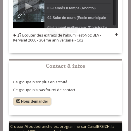
03-Laridés 8 temps (Anchfol)
04-Suite de tours (Ecole municipale
de Guérande)
05-L'amant malheureux (Christophe
Ecouter des extraits de l'album
Fest-Noz BEV -
Caron et Hervé Rivière)
06-Rond paludier (Les chanteuses
Kervalet 2000 - 30ème anniversaire - Cd2
du bourg de Batz)
07-Suite de polkas (Akiré)
08-Les côtes Bretonnes (Retour)
Contact & infos
09-Suite de ridées 6 temps (Burn's
Duo)
10-Andro (Bagad de la presqu'île)
Ce groupe n'est plus en activité.
11-Reels écossais (Alain Pennec)
Ce groupe n'a pas fourni de contact.
12-Scottish (Akiré)
Nous demander
13-Cercle circassien (Bruno Amice)
14-Mazurkas (Fox)
15-Ronds de Saint-Vincent (Tangui
Crusson/Goudedranche est programmé sur CanalBREIZH, la