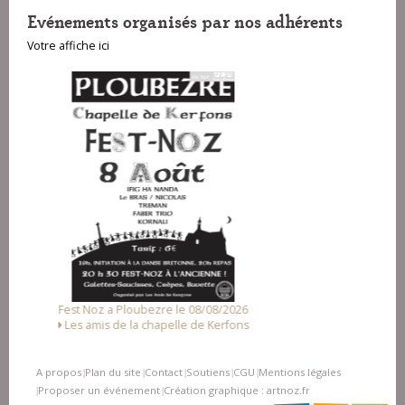
Evénements organisés par nos adhérents
Votre affiche ici
Fest-deiz ha noz a Pluzunet le 14/08/2026
Association Loc Noz
A propos
Plan du site
Contact
Soutiens
CGU
Mentions légales
|
|
|
|
|
Proposer un événement
Création graphique : artnoz.fr
|
|