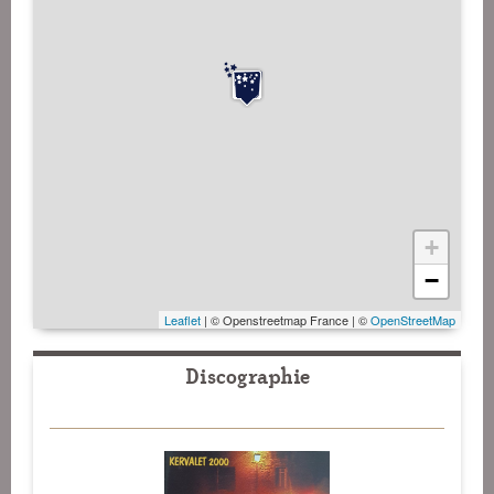
+
−
Leaflet
| © Openstreetmap France | ©
OpenStreetMap
Discographie