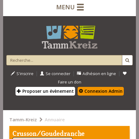
MENU
|
|
|
S'inscrire
Se connecter
Adhésion en ligne
Faire un don
Proposer un évènement
Connexion Admin
Tamm-Kreiz
Annuaire
Crusson/Goudedranche