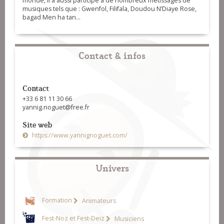
monde, il a aussi participé à de nombreux métissages de
musiques tels que : Gwenfol, Filifala, Doudou N’Diaye Rose,
bagad Men ha tan…
Contact & infos
Contact
+33 6 81 11 30 66
yannig.noguet@free.fr
Site web
https://www.yannignoguet.com/
Univers
Formation
Animateurs
Fest-Noz et Fest-Deiz
Musiciens