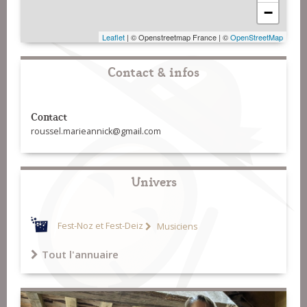
−
Leaflet
| © Openstreetmap France | ©
OpenStreetMap
Contact & infos
Contact
roussel.marieannick@gmail.com
Univers
Fest-Noz et Fest-Deiz
Musiciens
Tout l'annuaire