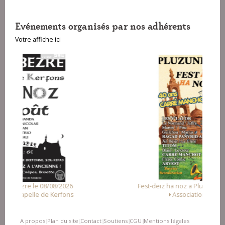
Evénements organisés par nos adhérents
Votre affiche ici
Fest-deiz ha noz a Pluzunet le 14/08/2026
Association Loc Noz
A propos
Plan du site
Contact
Soutiens
CGU
Mentions légales
|
|
|
|
|