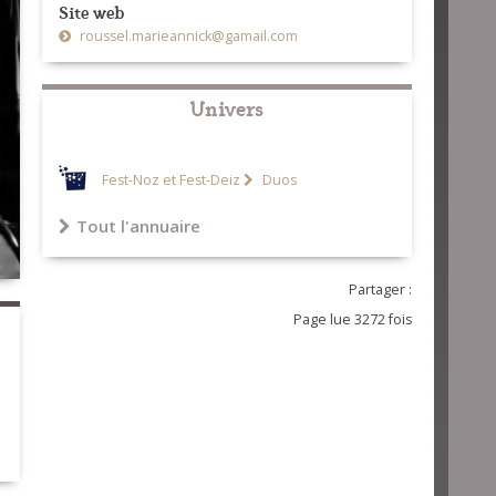
Site web
roussel.marieannick@gamail.com
Univers
Fest-Noz et Fest-Deiz
Duos
Tout l'annuaire
Partager :
Page lue 3272 fois