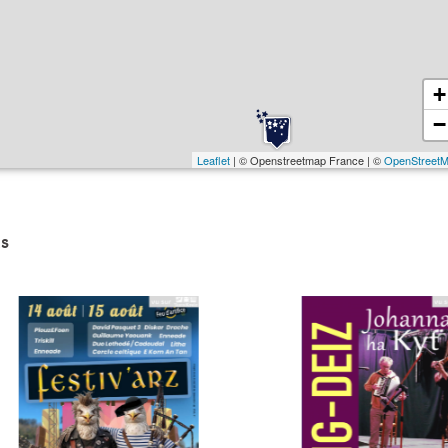
+
−
Leaflet
| © Openstreetmap France | ©
OpenStreet
s