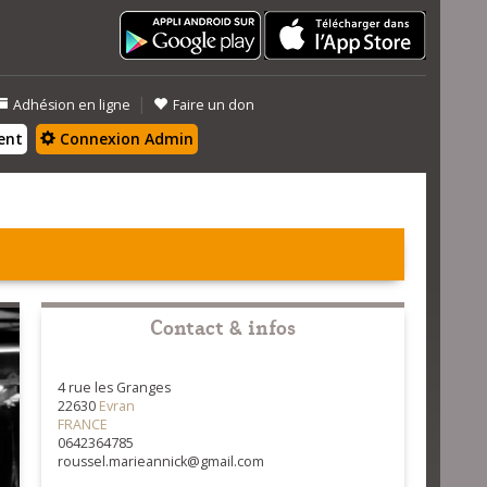
|
Adhésion en ligne
Faire un don
ent
Connexion Admin
Contact & infos
4 rue les Granges
22630
Evran
FRANCE
0642364785
roussel.marieannick@gmail.com