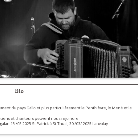
Bio
ment du pays Gallo et plus particulièrement le Penthièvre, le Mené et le
siciens et chanteurs peuvent nous rejoindre
alan 15 /03 2025 St Patrick à St Thual, 30 /03/ 2025 Lanvalay