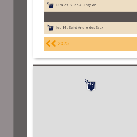
Dim 29 :
Vildé-Guingalan
Jeu 14 :
Saint Andre des Eaux
2025