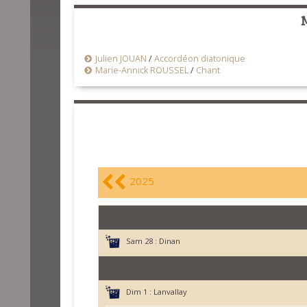
Julien JOUAN
/
Accordéon diatonique
Marie-Annick ROUSSEL
/
Chant
2025
Sam 28 :
Dinan
Dim 1 :
Lanvallay