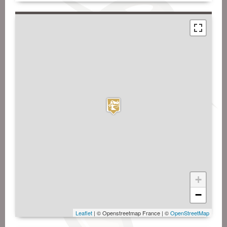
+
−
Leaflet
| © Openstreetmap France | ©
OpenStreetMap