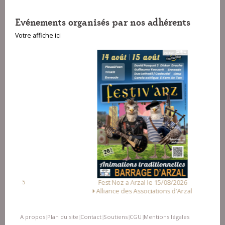
Evénements organisés par nos adhérents
Votre affiche ici
Fest Noz a Arzal le 15/08/2026
Alliance des Associations d'Arzal
A propos
Plan du site
Contact
Soutiens
CGU
Mentions légales
|
|
|
|
|