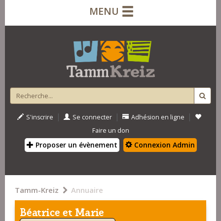
MENU
|
|
|
S'inscrire
Se connecter
Adhésion en ligne
Faire un don
Proposer un évènement
Connexion Admin
Tamm-Kreiz
Annuaire
Béatrice et Marie