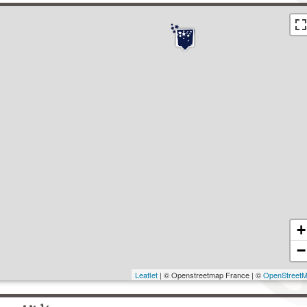
+
−
Leaflet
| © Openstreetmap France | ©
OpenStreet