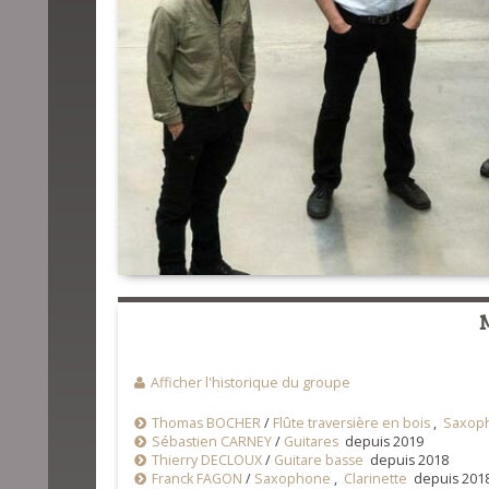
Afficher l'historique du groupe
Thomas BOCHER
/
Flûte traversière en bois
,
Saxop
Sébastien CARNEY
/
Guitares
depuis 2019
Thierry DECLOUX
/
Guitare basse
depuis 2018
Franck FAGON
/
Saxophone
,
Clarinette
depuis 201