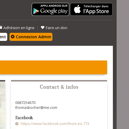
|
Adhésion en ligne
Faire un don
ent
Connexion Admin
Contact & infos
0687254670
thomasbocher@me.com
Facebook
https://www.facebook.com/thom.eo.773