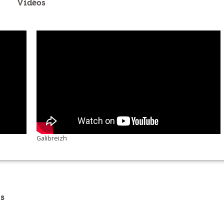
Vidéos
Galibreizh
s