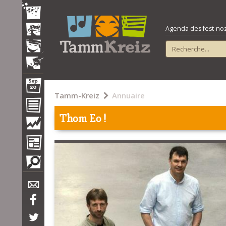
Agenda des fest-noz e
Tamm-Kreiz
Annuaire
Thom Eo !