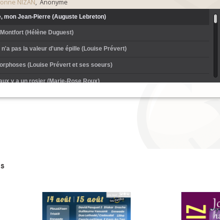
vonne NIZAN
, Anonyme
e, mon Jean-Pierre (Auguste Lebreton)
 Montfort (Hélène Duguest)
 n'a pas la valeur d'une épille (Louise Prévert)
rphoses (Louise Prévert et ses soeurs)
aux y a un rosier (Marie-Rose Roux)
s amoureux (Marie-Ange Pitaut)
 du chemin de fer (Cécile Poplard)
amant malheureux (Nanne Héligon)
 garçon boulanger (Anonyme)
s
s à ma chère amie (Eugène Jouan)
it - Voici le branle de nous en aller (Léonie Piguel et son mari)
rainous (Marie Sébillet)
 vous mes jeunes filles (Germaine Leclève)