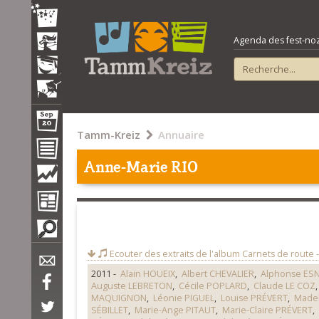
Agenda des fest-noz e
Tamm-Kreiz
Annuaire
Anne-Marie RIO
Ecouter des extraits de l'album
Carnets de route -
2011 -
Alain HOUEIX
,
Albert CHEVALIER
,
Alphonse ES
Auguste LEBRETON
,
Cécile POPLARD
,
Claude LE COZ
MAQUIGNON
,
Léonie PIGUEL
,
Louise PRÉVERT
,
Madel
SÉBILLET
,
Marie-Ange PITAUT
,
Marie-Claire PRÉVERT
,