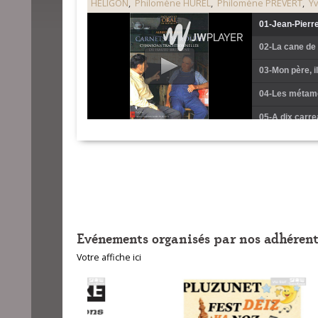
HÉLIGON
,
Philomène HUREL
,
Philomène PRÉVERT
,
Y
01-Jean-Pierr
02-La cane de
03-Mon père, il
04-Les métamo
05-A dix carre
06-Les garçon
07-Les mineurs
08-Je suis l'
09-C'était un
Evénements organisés par nos adhérent
10-J'ai promi
Votre affiche ici
11-Rideaux du l
12-Y en a dix t
13-C'est entre