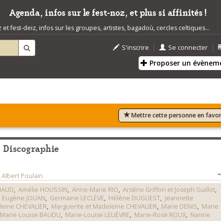
Agenda, infos sur le fest-noz, et plus si affinités !
t fest-deiz, infos sur les groupes, artistes, bagadoù, cercles celtiques...
|
|
S'inscrire
Se connecter
Proposer un évènem
Mettre cette personne en favor
Discographie
 Albert Poulain
NAUD
,
Amélie HOUSSIN
,
Anne-Marie RIO
,
Arsène Griffon et Joseph Guillot
,
,
Eugène JOUAN
,
Germaine LECLÈVE
,
Hélène DUGUEST
,
Jeannette
eine CHEVALIER
,
Marguerite et Madeleine CHEVALIER
,
Marie DENIS
,
Marie
Marie-Louise BAUDU
,
Marie-Louise LELIÈVRE
,
Marie-Rose ROUX
,
Nanne