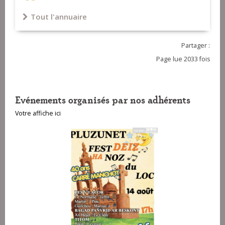
Tout l'annuaire
Poulain
21-Renean ar Glas - Annie Ebrel
22-Maraîchine - Louis Rousseau
Partager :
23-Gwerz Jean Jan - Loeiz Le Bras
Page lue 2033 fois
Evénements organisés par nos adhérents
Votre affiche ici