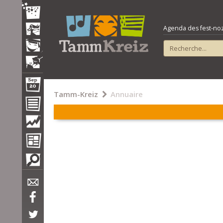
Agenda des fest-noz e
Tamm-Kreiz
Annuaire