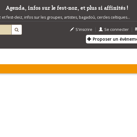
Agenda, infos sur le fest-noz, et plus si affinités !
t fest-deiz, infos sur les groupes, artistes, bagadoù, cercles celtiques...
|
|
S'inscrire
Se connecter
Proposer un évènem