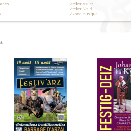
ardes
Atelier Mallet
Atelier Skald
s
Axone musique
s