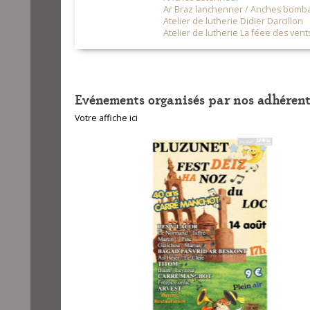
Ar Braz lanchenner / Anches bomb
Atelier de lutherie Didier Darcillon
Atelier de lutherie La féee des vent
Evénements organisés par nos adhérent
Votre affiche ici