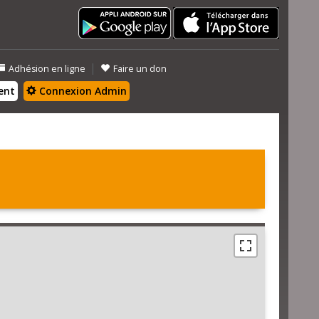
|
Adhésion en ligne
Faire un don
ent
Connexion Admin