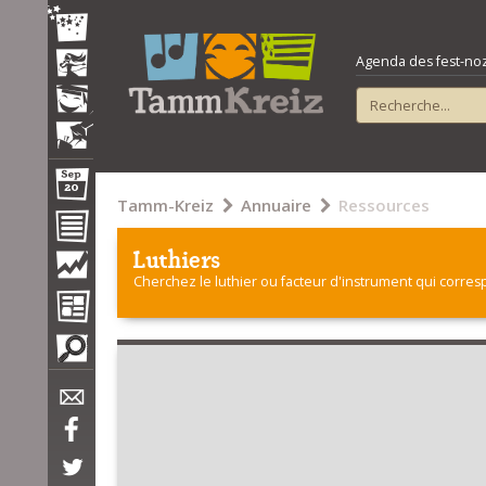
Agenda des fest-noz e
Tamm-Kreiz
Annuaire
Ressources
Luthiers
Cherchez le luthier ou facteur d'instrument qui corres