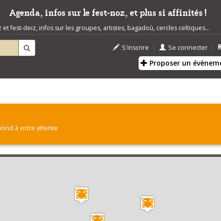
Agenda, infos sur le fest-noz, et plus si affinités !
t fest-deiz, infos sur les groupes, artistes, bagadoù, cercles celtiques...
|
|
S'inscrire
Se connecter
Proposer un évènem
pond à votre attente