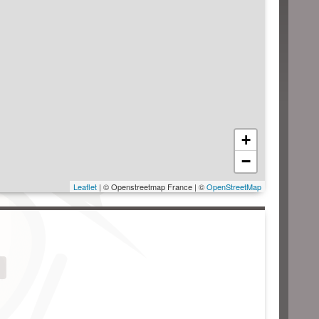
+
−
Leaflet
| © Openstreetmap France | ©
OpenStreetMap