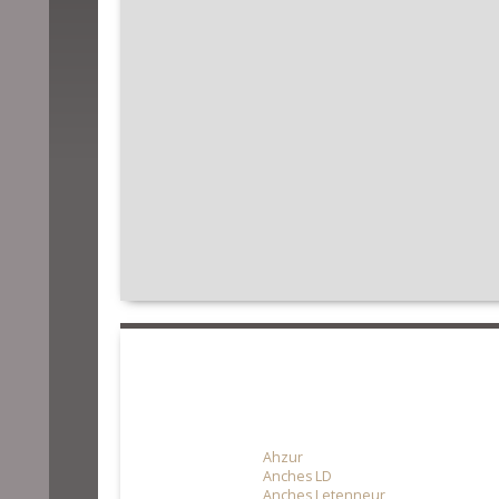
Ahzur
Anches LD
Anches Letenneur