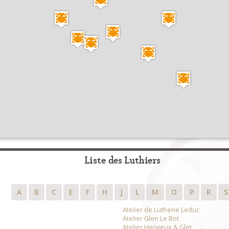
Liste des Luthiers
A
B
C
E
F
H
J
L
M
O
P
R
S
Atelier de Lutherie Leduc
Atelier Glen Le Bot
Atelier Hervieux & Glet