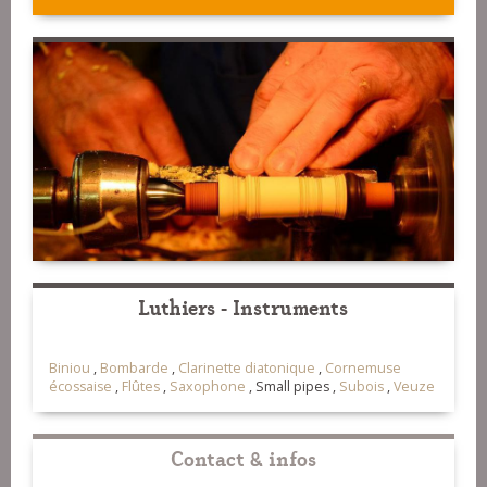
Luthiers - Instruments
Biniou
,
Bombarde
,
Clarinette diatonique
,
Cornemuse
écossaise
,
Flûtes
,
Saxophone
,
Small pipes ,
Subois
,
Veuze
Contact & infos