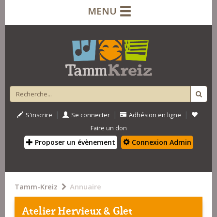
MENU
|
|
|
S'inscrire
Se connecter
Adhésion en ligne
Faire un don
Proposer un évènement
Connexion Admin
Tamm-Kreiz
Annuaire
Atelier Hervieux & Glet