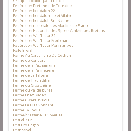
Groupes Folkloriques Français
Fédération Bretonne de Touraine
Fédération Kendalc'h 22
Fédération Kendalc'h Ille et Vilaine
Fédération Kendalc’h Bro Naoned
Fédération nationale des Moulins de France
Fédération Nationale des Sports Athlétiques Bretons
Fédération War'l Leur 35
Fédération War'l Leur Morbihan
Fédération War'l Leur Penn-ar-bed
Féile Breizh
Ferme Au Carac'Terre De Cochon
Ferme de Kerloury
Ferme de la Pachamama
Ferme de la Pannetière
Ferme de La Talvera
Ferme de Traon Bihan
Ferme du Gros chêne
Ferme du Val de bures
Ferme Enez Raden
Ferme Gwerz avalou
Ferme Le Buis Sonnant
Ferme Ty lipous
Ferme-brasserie La Soyeuse
Fest al leur
Fest Bro Pagan
Fest' Stival