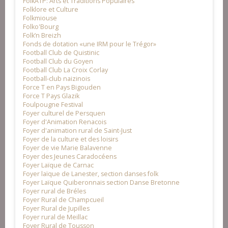
FolkATP: Arts et Traditions Populaires
Folklore et Culture
Folkmiouse
Folko'Bourg
Folk’n Breizh
Fonds de dotation «une IRM pour le Trégor»
Football Club de Quistinic
Football Club du Goyen
Football Club La Croix Corlay
Football-club naizinois
Force T en Pays Bigouden
Force T Pays Glazik
Foulpougne Festival
Foyer culturel de Persquen
Foyer d'Animation Renacois
Foyer d'animation rural de Saint-Just
Foyer de la culture et des loisirs
Foyer de vie Marie Balavenne
Foyer des Jeunes Caradocéens
Foyer Laïque de Carnac
Foyer laïque de Lanester, section danses folk
Foyer Laïque Quiberonnais section Danse Bretonne
Foyer rural de Bréles
Foyer Rural de Champcueil
Foyer Rural de Jupilles
Foyer rural de Meillac
Foyer Rural de Tousson