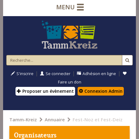
MENU
|
|
|
S'inscrire
Se connecter
Adhésion en ligne
Faire un don
Proposer un évènement
Connexion Admin
Tamm-Kreiz
Annuaire
Fest-Noz et Fest-Deiz
Organisateurs