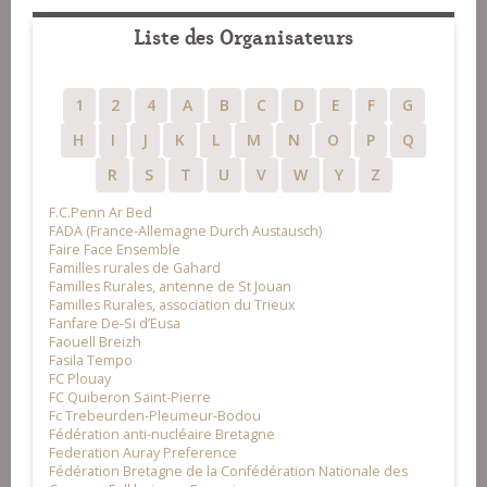
Liste des Organisateurs
1
2
4
A
B
C
D
E
F
G
H
I
J
K
L
M
N
O
P
Q
R
S
T
U
V
W
Y
Z
F.C.Penn Ar Bed
FADA (France-Allemagne Durch Austausch)
Faire Face Ensemble
Familles rurales de Gahard
Familles Rurales, antenne de St Jouan
Familles Rurales, association du Trieux
Fanfare De-Si d’Eusa
Faouell Breizh
Fasila Tempo
FC Plouay
FC Quiberon Saint-Pierre
Fc Trebeurden-Pleumeur-Bodou
Fédération anti-nucléaire Bretagne
Federation Auray Preference
Fédération Bretagne de la Confédération Nationale des