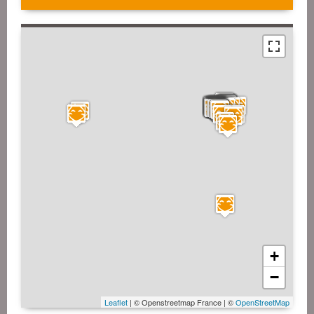
+
−
Leaflet
| © Openstreetmap France | ©
OpenStreetMap