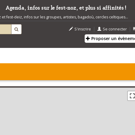
Agenda, infos sur le fest-noz, et plus si affinités !
t fest-deiz, infos sur les groupes, artistes, bagadoù, cercles celtiques...
|
|
S'inscrire
Se connecter
Proposer un évènem