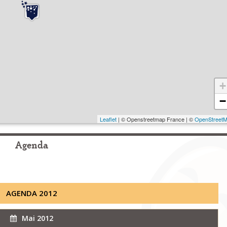
+
−
Leaflet
| © Openstreetmap France | ©
OpenStreet
Agenda
AGENDA 2012
Mai 2012