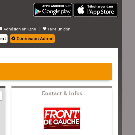
|
Adhésion en ligne
Faire un don
ent
Connexion Admin
Contact & infos