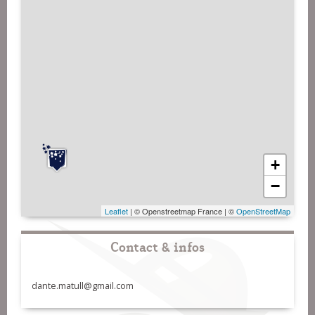
+
−
Leaflet
| © Openstreetmap France | ©
OpenStreetMap
Contact & infos
dante.matull@gmail.com