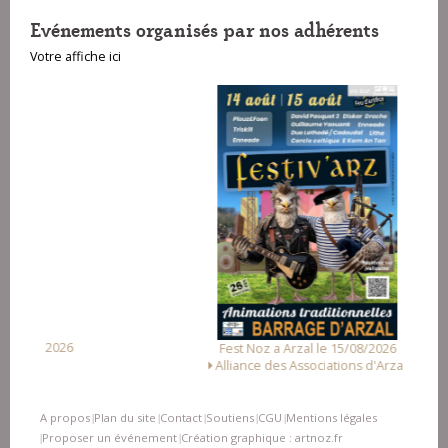
Evénements organisés par nos adhérents
Votre affiche ici
Fest Noz a Arzal le 15/08/2026
Alliance des Associations d'Arzal
A propos
Plan du site
Contact
Soutiens
CGU
Mentions légales
|
|
|
|
|
Proposer un événement
Création graphique : artnoz.fr
|
|