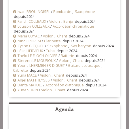
Iwan BROU-NOISEL
/
Bombarde
,
Saxophone
depuis 2024
Fanch COLLEAUX
/
Violon
,
Banjo
depuis 2024
Louison COLLEAUX
/
Accordéon chromatique
depuis 2024
Maria COYAC
/
Violon
,
Chant
depuis 2024
Nino EPHREM
/
Clarinette
depuis 2024
Cyann GICQUEL
/
Saxophone
,
Sax baryton
depuis 2024
Lélio HERVIEUX
/
Tuba
depuis 2024
Thélo LE FLOCH OLIVIER
/
Batterie
depuis 2024
Sterenn LE MOUROUX
/
Violon
,
Chant
depuis 2024
Youna LHERMENIER-DIGUET
/
Guitare acoustique
,
Cabrette
depuis 2024
Yuna MACE
/
Violon
,
Chant
depuis 2024
Añjel MATTHEYSES
/
Violon
,
Chant
depuis 2024
Dante MATULL
/
Accordéon diatonique
depuis 2024
Yuna SORIN
/
Violon
,
Chant
depuis 2024
Agenda