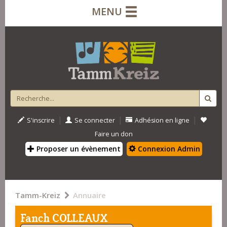
MENU
|
|
|
S'inscrire
Se connecter
Adhésion en ligne
Faire un don
Proposer un évènement
Connexion Admin
Tamm-Kreiz
Annuaire
Fanch COLLEAUX