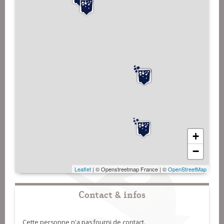
+
−
Leaflet
| © Openstreetmap France | ©
OpenStreetMap
Contact & infos
Cette personne n'a pas fourni de contact.