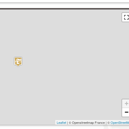
+
−
Leaflet
| © Openstreetmap France | ©
OpenStreet