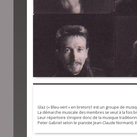
Glaz (« Bleu-vert » en breton)1 est un groupe de musiqu
La démarche musicale des membres se veut à la fois bret
Leur répertoire s’inspire donc de la musique traditio
Peter Gabriel selon le pianiste Jean-Claude Normant).