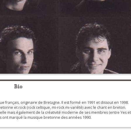
Bio
e français, originaire de Bretagne. Il est formé en 1991 et dissout en 1998.
onne et rock (rock celtique, mi-rock mi-variété) avec le chant en breton.
nnelle mais également de la créativité moderne de ses membres (entre Yes et
 Ils ont marqué la musique bretonne des années 1990.