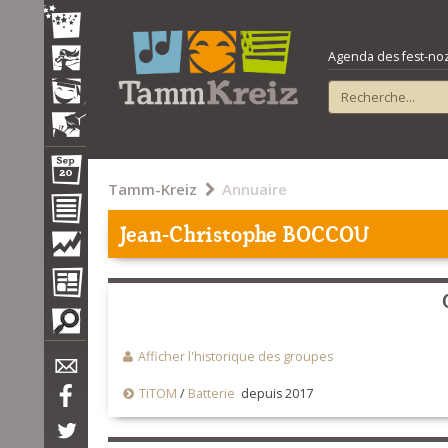
Agenda des fest-noz e
Tamm-Kreiz
Annuaire
Jean-Christophe BOCCOU
Afficher l'historique des groupes
TiTOM
/
Batterie
depuis 2017