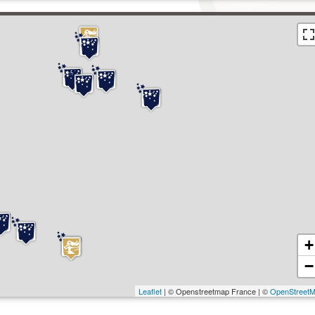
+
−
Leaflet
| © Openstreetmap France | ©
OpenStreet