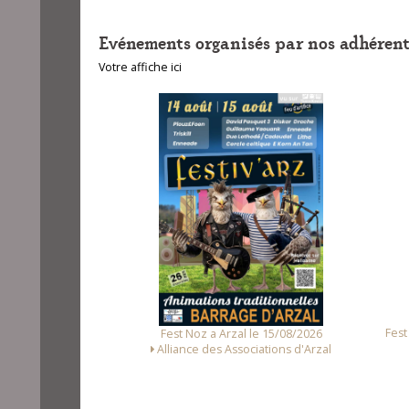
Evénements organisés par nos adhérent
Votre affiche ici
unet le 14/08/2026
Fest
Fest Noz a Arzal le 15/08/2026
Loc Noz
Alliance des Associations d'Arzal