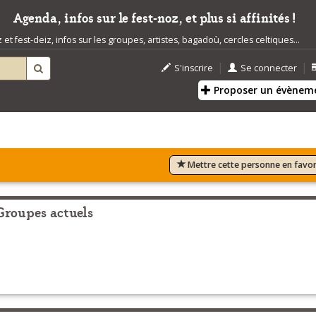
Agenda, infos sur le fest-noz, et plus si affinités !
t fest-deiz, infos sur les groupes, artistes, bagadoù, cercles celtiques...
|
|
S'inscrire
Se connecter
Proposer un évènem
Mettre cette personne en favor
Groupes actuels