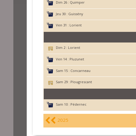
Dim 26 :
Quimper
Jeu 30 :
Guissény
Ven 31 :
Lorient
Dim 2 :
Lorient
Ven 14 :
Pluzunet
Sam 15 :
Concarneau
Sam 29 :
Plougrescant
Sam 10 :
Pédernec
2025