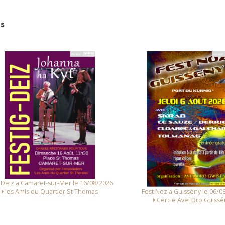
s
 Deiz a Camaret-sur-Mer le 16/08/2026
Fest Noz a Guissény le 06/0
les Amis du Quartier St Thomas
Cercle Avel Dro Guissé