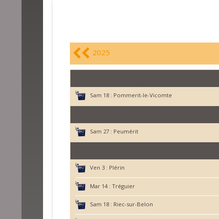
2025
Sam 18 :
Pommerit-le-Vicomte
Sam 27 :
Peumérit
Ven 3 :
Plérin
Mar 14 :
Tréguier
Sam 18 :
Riec-sur-Belon