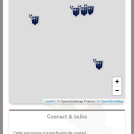
+
−
Leaflet
| © Openstreetmap France | ©
OpenStreetMap
Contact & infos
Cette personne n'a pas fourni de contact.