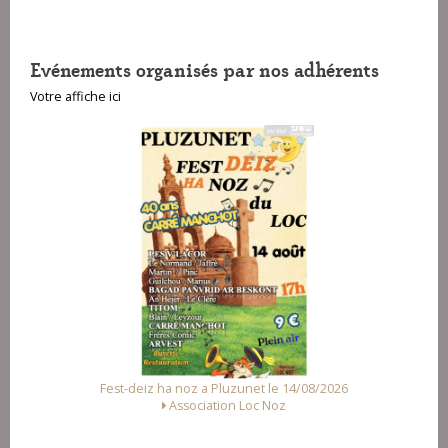
Evénements organisés par nos adhérents
Votre affiche ici
Fest-deiz ha noz a Pluzunet le 14/08/2026
Fest Noz a
Association Loc Noz
Alliance de