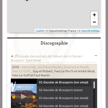
+
−
Leaflet
| © Openstreetmap France | ©
OpenStreetMap
Discographie
Ecouter des extraits de l'album
Airs à Danser -
Brasparz - Sant Riwal
2010 -
Hent Dall
,
Les Frères Madec
,
Paotred ar Riwall
,
Yves LE GOFF
, Guy et Robert, Yves Le Floc'h et André Moal,
Yves Le Goff et Paul Martin
01-Gavotte de Brasparts (ton simpl)
02-Gavotte de Brasparts (tamm
(Guy et Robert)
kreiz) (Guy et Robert)
03-Gavotte de Brasparts (ton doubl)
(Guy et Robert)
04-Gavotte de Brasparts (ton simpl)