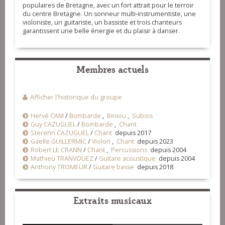
populaires de Bretagne, avec un fort attrait pour le terroir
du centre Bretagne. Un sonneur multi-instrumentiste, une
violoniste, un guitariste, un bassiste et trois chanteurs
garantissent une belle énergie et du plaisir à danser.
Membres actuels
Afficher l'historique du groupe
Hervé CAM
/
Bombarde
,
Biniou
,
Subois
Guy CAZUGUEL
/
Bombarde
,
Chant
Sterenn CAZUGUEL
/
Chant
depuis 2017
Gaelle GUILLERMIC
/
Violon
,
Chant
depuis 2023
Robert LE CRANN
/
Chant
,
Percussions
depuis 2004
Mathieu TRANVOUEZ
/
Guitare acoustique
depuis 2004
Anthony TROMEUR
/
Guitare basse
depuis 2018
Extraits musicaux