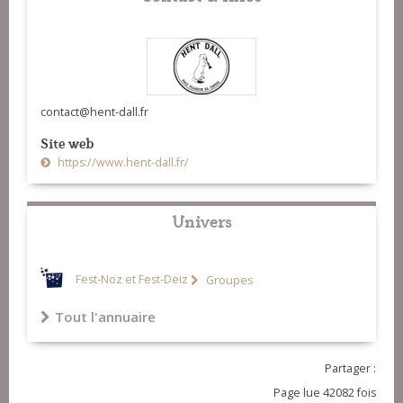
Sant-Rivoal)
18-Dans Léon (Yves Le Floc'h et
André Moal)
19-Dans Léon (Hent Dall)
contact@hent-dall.fr
Site web
https://www.hent-dall.fr/
Univers
Fest-Noz et Fest-Deiz
Groupes
Tout l'annuaire
Partager :
Page lue 42082 fois