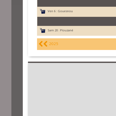
Ven 6 :
Gouesnou
Sam 20 :
Plouzané
2025