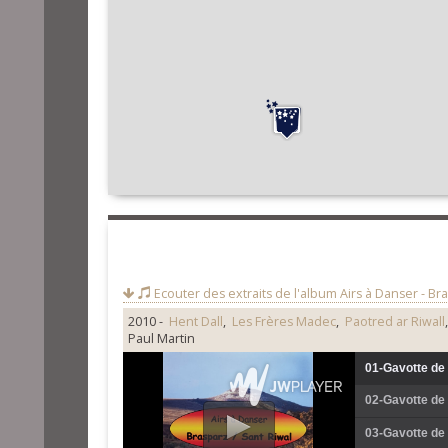
Ecouter des extraits de l'album
Airs à Danser - Bra
2010 -
Hent Dall
,
Les Frères Madec
,
Paotred ar Riwall
Paul Martin
01-Gavotte de 
02-Gavotte de 
03-Gavotte de 