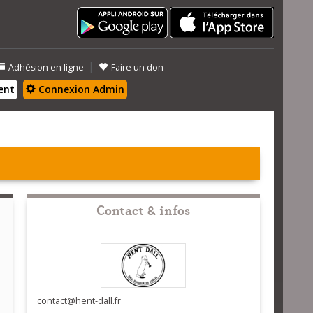
|
Adhésion en ligne
Faire un don
ent
Connexion Admin
Contact & infos
contact@hent-dall.fr