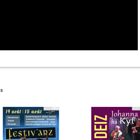
(Yves Le Floc'h et André Moal)
(Hent Dall)
s