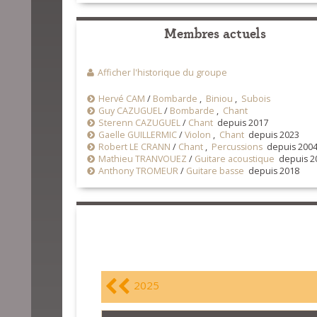
Membres actuels
Afficher l'historique du groupe
Hervé CAM
/
Bombarde
,
Biniou
,
Subois
Guy CAZUGUEL
/
Bombarde
,
Chant
Sterenn CAZUGUEL
/
Chant
depuis 2017
Gaelle GUILLERMIC
/
Violon
,
Chant
depuis 2023
Robert LE CRANN
/
Chant
,
Percussions
depuis 200
Mathieu TRANVOUEZ
/
Guitare acoustique
depuis 2
Anthony TROMEUR
/
Guitare basse
depuis 2018
2025