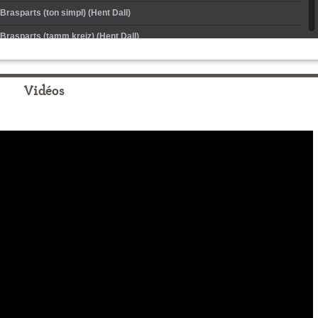
Brasparts (ton simpl) (Hent Dall)
Brasparts (tamm kreiz) (Hent Dall)
Brasparts (ton doubl) (Hent Dall)
Brasparts (ton simpl) (Yves Le Floc'h et André Moal)
Vidéos
Brasparts (tamm kreiz) (Yves Le Floc'h et André Moal)
Brasparts (ton doubl) (Yves Le Floc'h et André Moal)
Brasparts (ton simpl) (Yves Le Goff et Paul Martin)
Brasparts (tamm kreiz) (Yves Le Goff et Paul Martin)
Brasparts (ton doubl) (Yves Le Goff et Paul Martin)
(Guy et Robert)
(Les frères Madec)
(Kanerien Sant-Rivoal)
 Brasparts (Guy et Robert)
 Brasparts (Kanerien Sant-Rivoal)