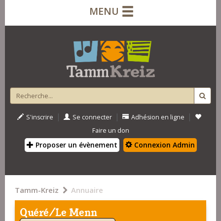
MENU
|
|
|
S'inscrire
Se connecter
Adhésion en ligne
Faire un don
Proposer un évènement
Connexion Admin
Tamm-Kreiz
Annuaire
Quéré/Le Menn