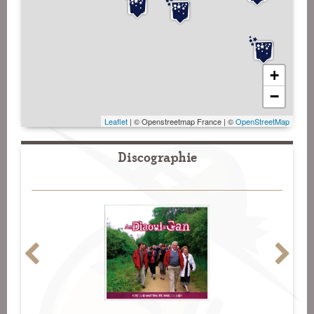
+
−
Leaflet
| © Openstreetmap France | ©
OpenStreetMap
Discographie