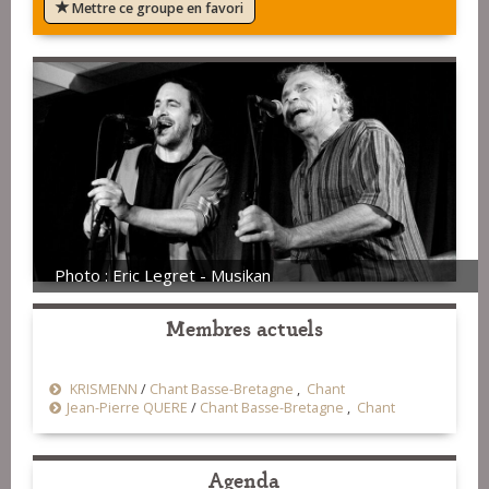
Mettre ce groupe en favori
Photo : Eric Legret - Musikan
Membres actuels
KRISMENN
/
Chant Basse-Bretagne
,
Chant
Jean-Pierre QUERE
/
Chant Basse-Bretagne
,
Chant
Agenda