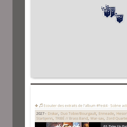
Ecouter des extraits de l'album
#Fest4 - Scène act
2027 -
Diskar
,
Duo Tobie/Bourgault
,
Enneade
,
Heso
Startijenn
,
TRIBÉ // Brass Band
,
War-sav
,
Zord Quarte
01-Talm Ur Gal