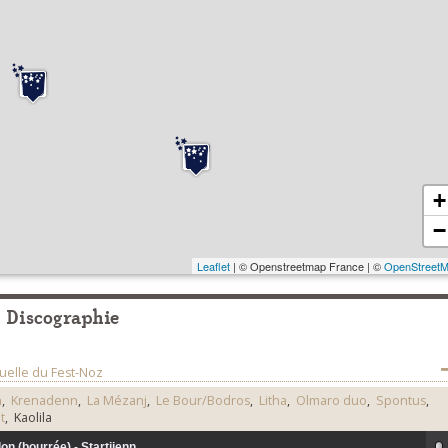
+
−
Leaflet
| © Openstreetmap France | ©
OpenStreet
Discographie
uelle du Fest-Noz
n
,
Krenadenn
,
La Mézanj
,
Le Bour/Bodros
,
Litha
,
Olmaro duo
,
Spontus
,
t
, Kaolila
on (bourrée) - Startijenn