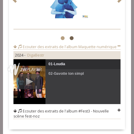
1
2
Ecouter des extraits de l'album
Maquette numérique
2024 -
DigaBestr
01-Loudia
02-Gavotte ton simpl
Ecouter des extraits de l'album
#Fest3 - Nouvelle
scène fest-noz