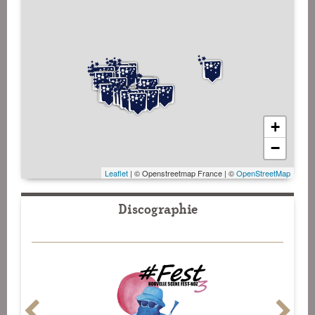
+
−
Leaflet
| © Openstreetmap France | ©
OpenStreetMap
Discographie