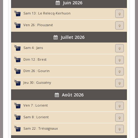
Juin 2026
Sam 13 :
Le Relecq-Kerhuon
Ven 26 :
Plouzané
Juillet 2026
Sam 4 :
Jans
Dim 12 :
Brest
Dim 26 :
Gourin
Jeu 30 :
Guissény
Août 2026
Ven 7 :
Lorient
Sam 8 :
Lorient
Sam 22 :
Tréssignaux