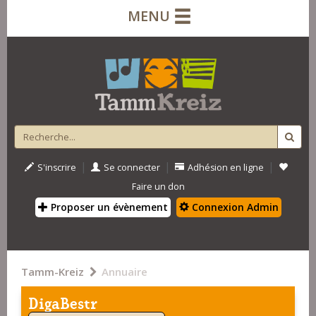
MENU
|
|
|
S'inscrire
Se connecter
Adhésion en ligne
Faire un don
Proposer un évènement
Connexion Admin
Tamm-Kreiz
Annuaire
DigaBestr