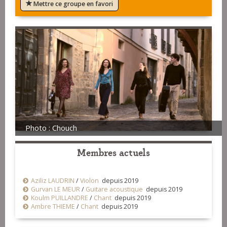
Mettre ce groupe en favori
Photo : Chouch
Membres actuels
Aziliz LAUDRIN
/
Violon
depuis 2019
Gurvan LE MEUR
/
Guitare acoustique
depuis 2019
Koulm PUILLANDRE
/
Chant
depuis 2019
Ambre THIEME
/
Chant
depuis 2019