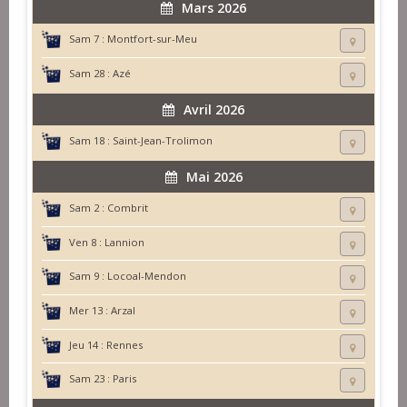
Mars 2026
Sam 7 :
Montfort-sur-Meu
Sam 28 :
Azé
Avril 2026
Sam 18 :
Saint-Jean-Trolimon
Mai 2026
Sam 2 :
Combrit
Ven 8 :
Lannion
Sam 9 :
Locoal-Mendon
Mer 13 :
Arzal
Jeu 14 :
Rennes
Sam 23 :
Paris