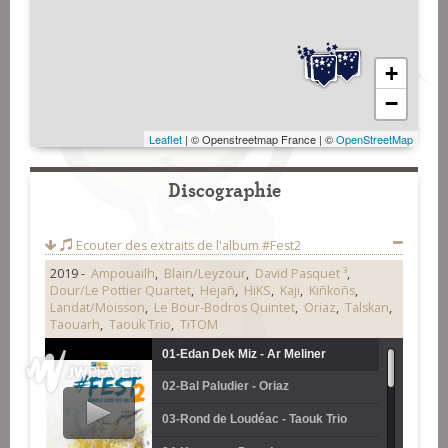
+
−
Leaflet
| © Openstreetmap France | ©
OpenStreetMap
Discographie
Ecouter des extraits de l'album
#Fest2
2019 -
Ampouailh
,
Blain/Leyzour
,
David Pasquet ³
,
Dour/Le Pottier Quartet
,
Hejañ
,
HiKS
,
Kaji
,
Kiñkoñs
,
Landat/Moisson
,
Le Bour-Bodros Quintet
,
Oriaz
,
Talskan
,
Taouarh
,
Taouk Trio
,
TiTOM
01-Edan Dek Miz - Ar Meliner
02-Bal Paludier - Oriaz
(laridenn) - Landat-Moisson 5tet
03-Rond de Loudéac - Taouk Trio