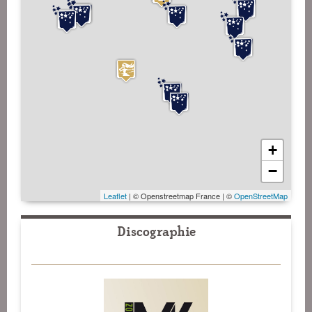
+
−
Leaflet
| © Openstreetmap France | ©
OpenStreetMap
Discographie