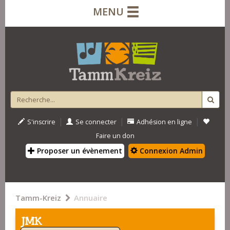
MENU
|
|
|
S'inscrire
Se connecter
Adhésion en ligne
Faire un don
Proposer un évènement
Connexion Admin
Tamm-Kreiz
Annuaire
JMK