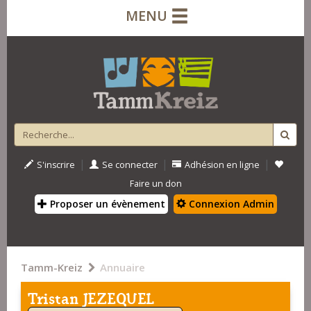
MENU
|
|
|
S'inscrire
Se connecter
Adhésion en ligne
Faire un don
Proposer un évènement
Connexion Admin
Tamm-Kreiz
Annuaire
Tristan JEZEQUEL