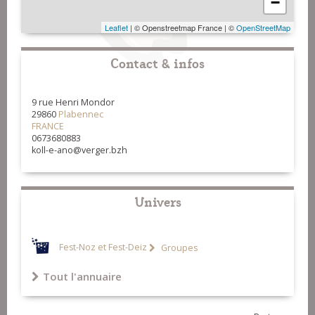
−
Leaflet
| © Openstreetmap France | ©
OpenStreetMap
Contact & infos
9 rue Henri Mondor
29860
Plabennec
FRANCE
0673680883
koll-e-ano@verger.bzh
Univers
Fest-Noz et Fest-Deiz
Groupes
Tout l'annuaire