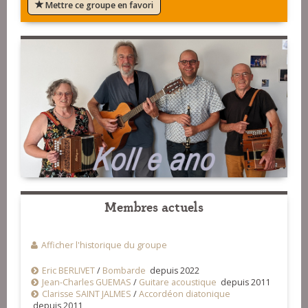
Mettre ce groupe en favori
Membres actuels
Afficher l'historique du groupe
Eric BERLIVET
/
Bombarde
depuis 2022
Jean-Charles GUEMAS
/
Guitare acoustique
depuis 2011
Clarisse SAINT JALMES
/
Accordéon diatonique
depuis 2011