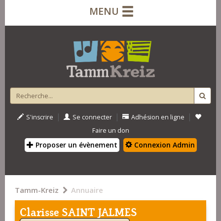
MENU
|
|
|
S'inscrire
Se connecter
Adhésion en ligne
Faire un don
Proposer un évènement
Connexion Admin
Tamm-Kreiz
Annuaire
Clarisse SAINT JALMES