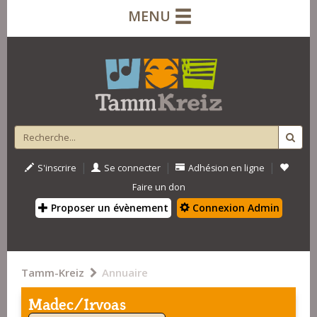
MENU
|
|
|
S'inscrire
Se connecter
Adhésion en ligne
Faire un don
Proposer un évènement
Connexion Admin
Tamm-Kreiz
Annuaire
Madec/Irvoas