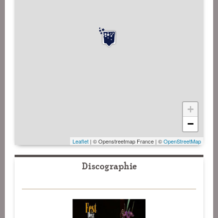
+
−
Leaflet
| © Openstreetmap France | ©
OpenStreetMap
Discographie