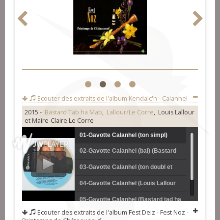
1
2
3
4
Ecouter des extraits de l'album
Kendalc'h - Calanhel
2015 -
Bastard Tab ha Mab
,
Lallour/Le Corre
, Louis Lallour
et Maire-Claire Le Corre
01-Gavotte Calanhel (ton simpl)
02-Gavotte Calanhel (bal) (Bastard
(Bastard tad ha mab)
tad ha mab)
03-Gavotte Calanhel (ton doubl et
podù fer) (Bastard tad ha mab)
04-Gavotte Calanhel (Louis Lallour
et Maire-Claire Le Corre)
05-Gavotte Calanhel (Bastard tad ha
Ecouter des extraits de l'album
Fest Deiz - Fest Noz -
mab)
06-Gavotte Calanhel (Bastard tad ha