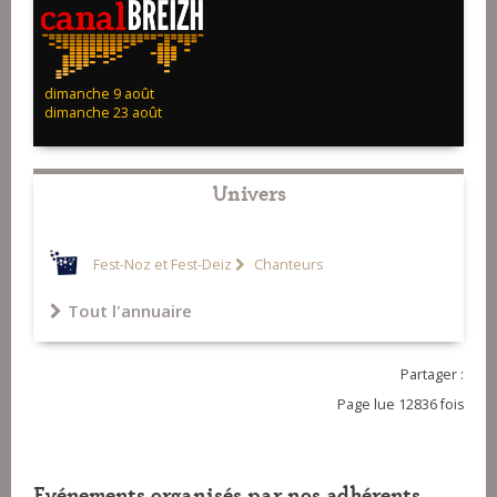
dimanche 9 août
dimanche 23 août
Univers
Fest-Noz et Fest-Deiz
Chanteurs
Tout l'annuaire
Partager :
Page lue 12836 fois
Evénements organisés par nos adhérents