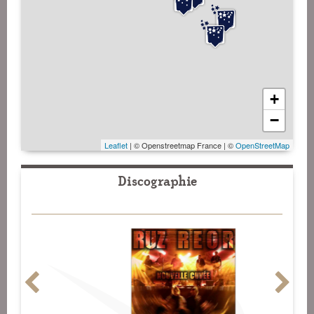
+
−
Leaflet
| © Openstreetmap France | ©
OpenStreetMap
Discographie