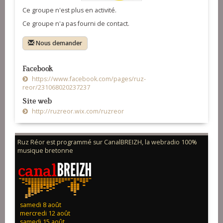
Ce groupe n'est plus en activité.
Ce groupe n'a pas fourni de contact.
Nous demander
Facebook
https://www.facebook.com/pages/ruz-
reor/231068020237237
Site web
http://ruzreor.wix.com/ruzreor
Ruz Réor est programmé sur CanalBREIZH, la webradio 100%
musique bretonne
samedi 8 août
mercredi 12 août
samedi 15 août