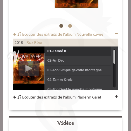
1
2
Ecouter des extraits de l'album
Nouvelle cuvée
2018 -
Ruz Réor
01-Laridé 8
02-An Dro
03-Ton Simple gavotte montagne
04-Tamm Kreiz
05-Ton Double gavotte montagne
Ecouter des extraits de l'album
Pladenn Galet
06-Mazurka
07-Gavotte du Cap
08-Maraichine
Vidéos
09-Gavotte Bas Léon