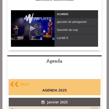
scottish
gavotte de plougastel
Gavotte du cap
Laridé 8
Agenda
2024
AGENDA 2025
Janvier 2025