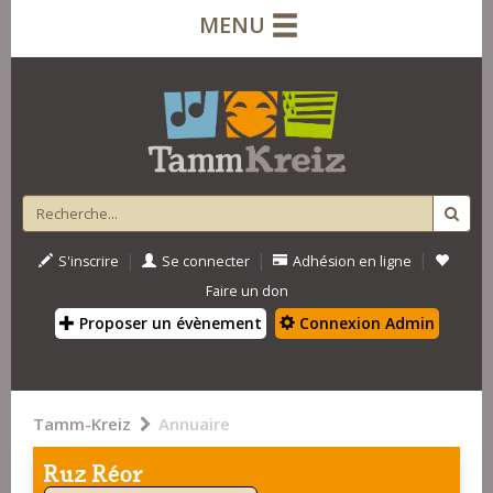
MENU
|
|
|
S'inscrire
Se connecter
Adhésion en ligne
Faire un don
Proposer un évènement
Connexion Admin
Tamm-Kreiz
Annuaire
Ruz Réor