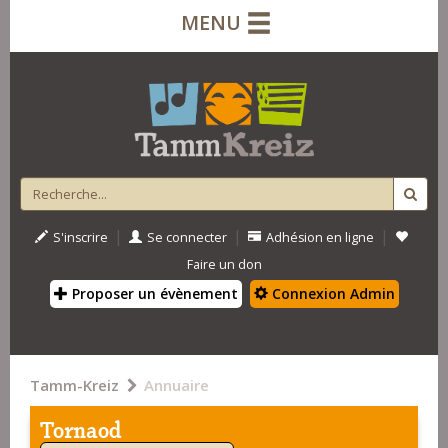
MENU
|
|
|
S'inscrire
Se connecter
Adhésion en ligne
Faire un don
Proposer un évènement
Connexion Admin
Tamm-Kreiz
Annuaire
Tornaod