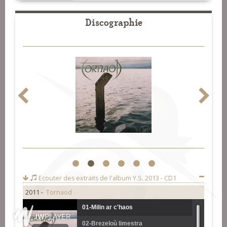
Discographie
1
2
3
4
5
6
Ecouter des extraits de l'album
Y.S. 2013 - CD1
2011 -
Tornaod
01-Milin ar c'haos
02-Brezeloù limestra