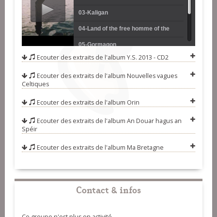
03-Kaligan
04-Land of the free homme of the
brave
05-Gormagon
Ecouter des extraits de l'album
Y.S. 2013 - CD2
06-Morgor on
Ecouter des extraits de l'album
Nouvelles vagues
07-Dour tan douar bushi
Celtiques
08-Son 'vit ur bed nevez adarre
Ecouter des extraits de l'album
Orin
Ecouter des extraits de l'album
An Douar hagus an
Spéir
Ecouter des extraits de l'album
Ma Bretagne
Contact & infos
Ce groupe n'est plus en activité.