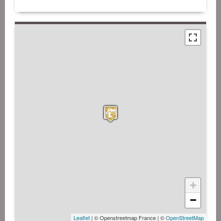
+
−
Leaflet
| © Openstreetmap France | ©
OpenStreetMap