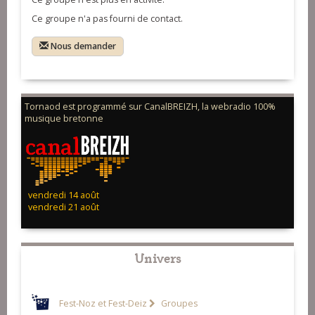
Ce groupe n'a pas fourni de contact.
Nous demander
Tornaod est programmé sur CanalBREIZH, la webradio 100%
musique bretonne
vendredi 14 août
vendredi 21 août
Univers
Fest-Noz et Fest-Deiz
Groupes