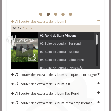
1
2
3
4
5
Ecouter des extraits de l'album
3
2017 -
Sterne
01-Rond de Saint-Vincent
02-Suite de Loudia - 1er rond
03-Suite de Loudia - Bableu
04-Suite de Loudia - 2ème rond
05-Suite de Loudia - Riqueniée
Ecouter des extraits de l'album
Musique de Bretagne
06-Kérouézée
Ecouter des extraits de l'album
Ruz
07-Suite Plinn - Ton simpl
08-Suite Plinn - Bal
Ecouter des extraits de l'album
Bec Rond
09-Suite Plinn - Ton doubl
Ecouter des extraits de l'album
Petra'rimp bremãn
10-Bourrée