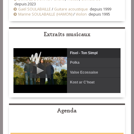
depuis 2023
Gaël SOULABAILLE
/
Guitare acoustique
depuis 1999
Marine SOULABAILLE (HAMON)
/
Violon
depuis 1995
Extraits musicaux
Fisel - Ton Simpl
Polka
Valse Ecossaise
Kost ar C'hoat
Agenda