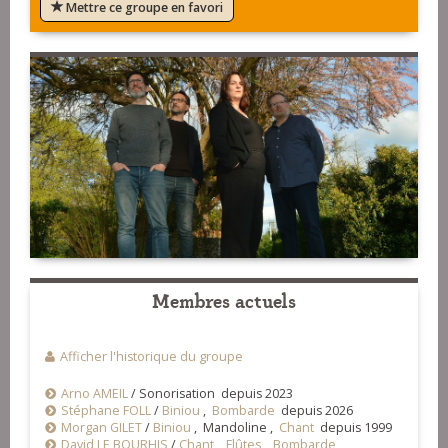
Mettre ce groupe en favori
Membres actuels
Afficher l'historique du groupe
Arno AMEIL
/
Sonorisation depuis 2023
Stéphane FOLL
/
Biniou
,
Bombarde
depuis 2026
Morgan GILET
/
Biniou
, Mandoline ,
Chant
depuis 1999
David LE BOURHIS
/
Chant
,
Flûtes
,
Bombarde