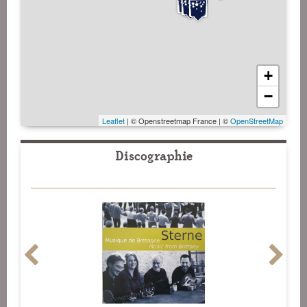
+
−
Leaflet
| © Openstreetmap France | ©
OpenStreetMap
Discographie