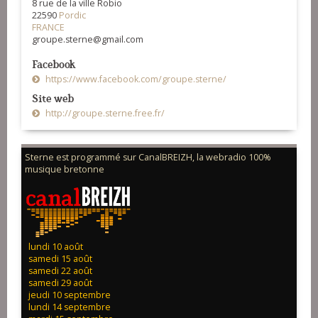
8 rue de la ville Robio
22590
Pordic
FRANCE
groupe.sterne@gmail.com
Facebook
https://www.facebook.com/groupe.sterne/
Site web
http://groupe.sterne.free.fr/
Sterne est programmé sur CanalBREIZH, la webradio 100%
musique bretonne
lundi 10 août
samedi 15 août
samedi 22 août
samedi 29 août
jeudi 10 septembre
lundi 14 septembre