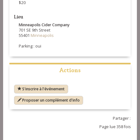
$20
Lieu
Minneapolis Cider Company
701 SE 9th Street
55401
Minneapolis
Parking : oui
Actions
S'inscrire à l'événement
Proposer un complément d'info
Partager :
Page lue 358 fois