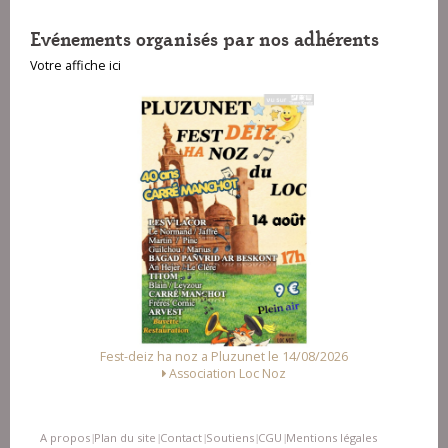
Evénements organisés par nos adhérents
Votre affiche ici
t le 14/08/2026
Fest Noz a Arzal le 15/08/2026
c Noz
Alliance des Associations d'Arzal
A propos
Plan du site
Contact
Soutiens
CGU
Mentions légales
|
|
|
|
|