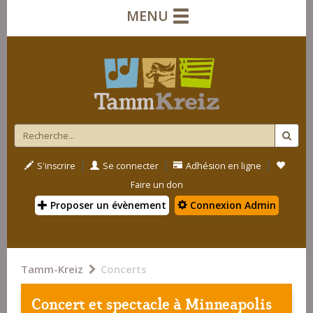
MENU
|
|
|
S'inscrire
Se connecter
Adhésion en ligne
Faire un don
Proposer un évènement
Connexion Admin
Tamm-Kreiz
Concerts
Concert et spectacle à
Minneapolis